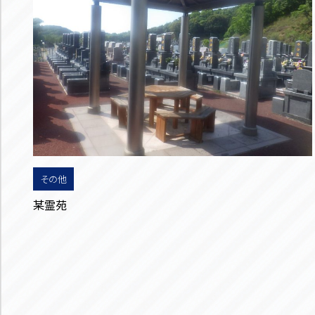
その他
某霊苑