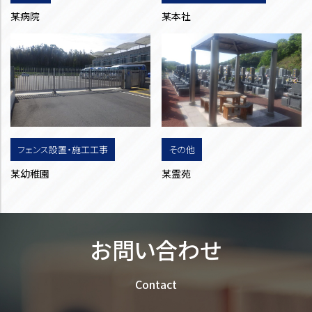
某病院
某本社
フェンス設置・施工工事
その他
某幼稚園
某霊苑
お問い合わせ
Contact