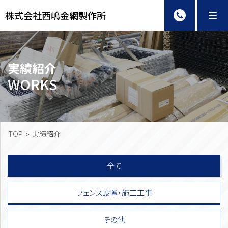
株式会社西嶋金網製作所
Me
実績紹介
WORKS
TOP
実績紹介
全て
フェンス設置・施工工事
その他